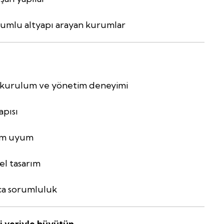
yumlu altyapı arayan kurumlar
e kurulum ve yönetim deneyimi
apısı
tam uyum
el tasarım
uca sorumluluk
zi veriyle büyütün.