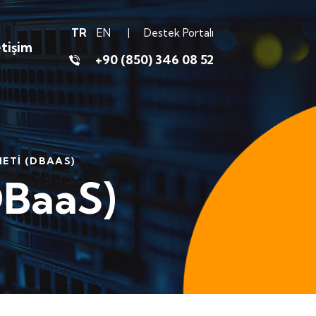
TR
EN
Destek Portalı
etişim
+90 (850) 346 08 52
ETI (DBAAS)
DBaaS)