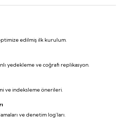
optimize edilmiş ilk kurulum.
nlı yedekleme ve coğrafi replikasyon.
i ve indeksleme önerileri.
rı
tlamaları ve denetim log’ları.