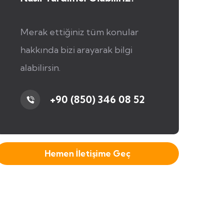
Merak ettiğiniz tüm konular
hakkında bizi arayarak bilgi
alabilirsin.
+90 (850) 346 08 52
Hemen İletişime Geç