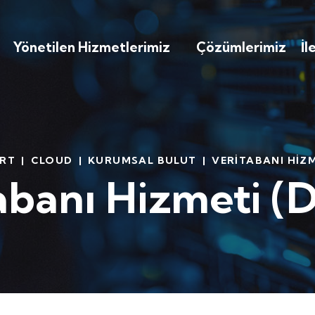
Yönetilen Hizmetlerimiz
Çözümlerimiz
İl
ERT
|
CLOUD
|
KURUMSAL BULUT
|
VERITABANI HIZM
abanı Hizmeti (