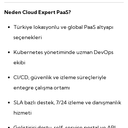
Neden Cloud Expert PaaS?
Türkiye lokasyonlu ve global PaaS altyapı
seçenekleri
Kubernetes yönetiminde uzman DevOps
ekibi
CI/CD, güvenlik ve izleme süreçleriyle
entegre çalışma ortamı
SLA bazlı destek, 7/24 izleme ve danışmanlık
hizmeti
Geliştirici dostu, self-service portal ve API